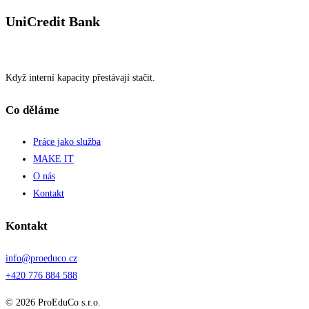
UniCredit Bank
Když interní kapacity přestávají stačit.
Co děláme
Práce jako služba
MAKE IT
O nás
Kontakt
Kontakt
info@proeduco.cz
+420 776 884 588
© 2026 ProEduCo s.r.o.