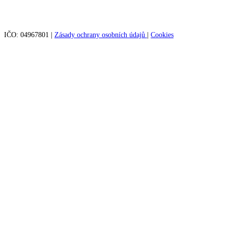
IČO: 04967801
|
Zásady ochrany osobních údajů
|
Cookies