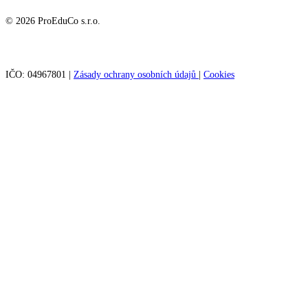
© 2026 ProEduCo s.r.o.
IČO: 04967801
|
Zásady ochrany osobních údajů
|
Cookies