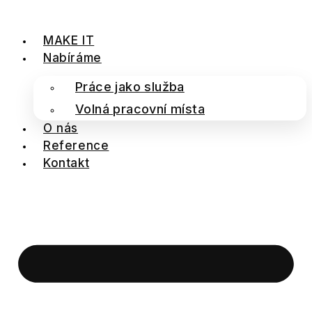
Přejít
k
MAKE IT
obsahu
Nabíráme
Práce jako služba
Volná pracovní místa
O nás
Reference
Kontakt